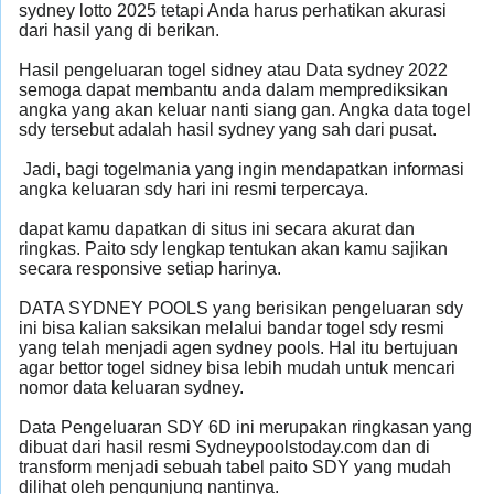
sydney lotto 2025 tetapi Anda harus perhatikan akurasi
dari hasil yang di berikan.
Hasil pengeluaran togel sidney atau Data sydney 2022
semoga dapat membantu anda dalam memprediksikan
angka yang akan keluar nanti siang gan. Angka data togel
sdy tersebut adalah hasil sydney yang sah dari pusat.
Jadi, bagi togelmania yang ingin mendapatkan informasi
angka keluaran sdy hari ini resmi terpercaya.
dapat kamu dapatkan di situs ini secara akurat dan
ringkas. Paito sdy lengkap tentukan akan kamu sajikan
secara responsive setiap harinya.
DATA SYDNEY POOLS yang berisikan pengeluaran sdy
ini bisa kalian saksikan melalui bandar togel sdy resmi
yang telah menjadi agen sydney pools. Hal itu bertujuan
agar bettor togel sidney bisa lebih mudah untuk mencari
nomor data keluaran sydney.
Data Pengeluaran SDY 6D ini merupakan ringkasan yang
dibuat dari hasil resmi Sydneypoolstoday.com dan di
transform menjadi sebuah tabel paito SDY yang mudah
dilihat oleh pengunjung nantinya.